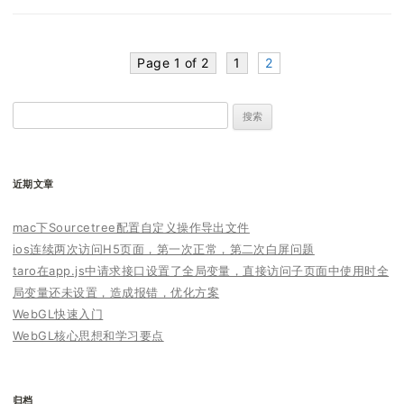
Page 1 of 2
1
2
搜
索：
近期文章
mac下Sourcetree配置自定义操作导出文件
ios连续两次访问H5页面，第一次正常，第二次白屏问题
taro在app.js中请求接口设置了全局变量，直接访问子页面中使用时全
局变量还未设置，造成报错，优化方案
WebGL快速入门
WebGL核心思想和学习要点
归档