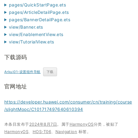
pages/QuickStartPage.ets
pages/ArticleDetailPage.ets
pages/BannerDetailPage.ets
view/Banner.ets
view/EnablementView.ets
view/TutorialView.ets
下载源码
Arkui01-设置组件导航
下载
官网地址
https://developer.huawei.com/consumer/cn/training/course
/slightMooc/C101717497640610394
本条目发布于
2024年8月7日
。属于
HarmonyOS
分类，被贴了
HarmonyOS
、
HOS-T06
、
Navigation
标签。