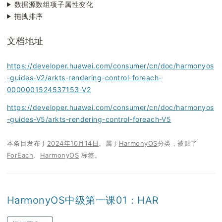
数据源数组项子属性变化
拖拽排序
文档地址
https://developer.huawei.com/consumer/cn/doc/harmonyos
-guides-V2/arkts-rendering-control-foreach-
0000001524537153-V2
https://developer.huawei.
com
/consumer/cn/doc/harmonyos
-guides-V5/arkts-rendering-control-foreach-V5
本条目发布于
2024年10月14日
。属于
HarmonyOS
分类，被贴了
ForEach
、
HarmonyOS
标签。
HarmonyOS中级第一课01：HAR