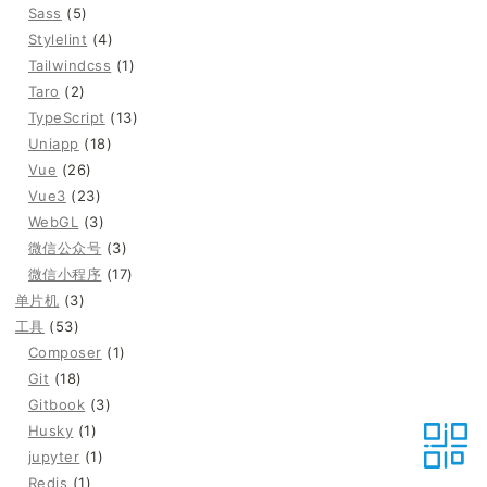
Sass
(5)
Stylelint
(4)
Tailwindcss
(1)
Taro
(2)
TypeScript
(13)
Uniapp
(18)
Vue
(26)
Vue3
(23)
WebGL
(3)
微信公众号
(3)
微信小程序
(17)
单片机
(3)
工具
(53)
Composer
(1)
Git
(18)
Gitbook
(3)
Husky
(1)
jupyter
(1)
Redis
(1)