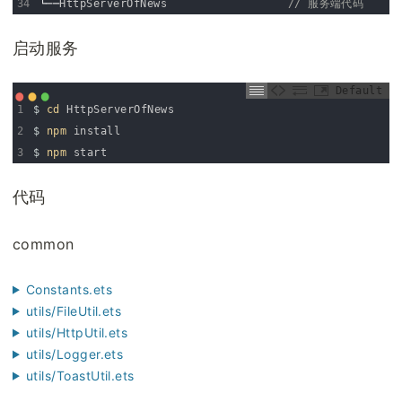
34
└──
HttpServerOfNews
// 服务端代码
启动服务
Default
1
$
cd 
HttpServerOfNews
2
$
npm 
install
3
$
npm 
start
代码
common
Constants.ets
utils/FileUtil.ets
utils/HttpUtil.ets
utils/Logger.ets
utils/ToastUtil.ets