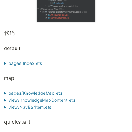
代码
default
pages/Index.ets
map
pages/KnowledgeMap.ets
view/KnowledgeMapContent.ets
view/NavBarItem.ets
quickstart