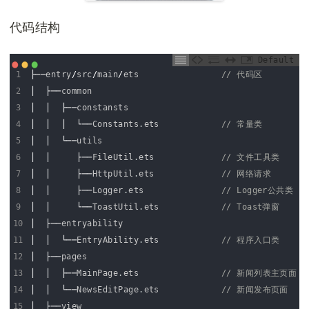
代码结构
Default
1
├──
entry
/
src
/
main
/
ets
// 代码区
2
│
├──
common
3
│
│
├──
constansts
4
│
│
│
└──
Constants
.
ets
// 常量类
5
│
│
└──
utils
6
│
│
├──
FileUtil
.
ets
// 文件工具类
7
│
│
├──
HttpUtil
.
ets
// 网络请求
8
│
│
├──
Logger
.
ets
// Logger公共类
9
│
│
└──
ToastUtil
.
ets
// Toast弹窗
10
│
├──
entryability
11
│
│
└──
EntryAbility
.
ets
// 程序入口类
12
│
├──
pages
13
│
│
├──
MainPage
.
ets
// 新闻列表主页面
14
│
│
└──
NewsEditPage
.
ets
// 新闻发布页面
15
│
├──
view