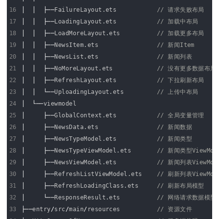
16
│
│
├──
FailureLayout
.
ets
// 请求失败布局
17
│
│
├──
LoadingLayout
.
ets
// 加载中布局
18
│
│
├──
LoadMoreLayout
.
ets
// 加载更多布局
19
│
│
├──
NewsItem
.
ets
// 新闻Item
20
│
│
├──
NewsList
.
ets
// 新闻列表
21
│
│
├──
NoMoreLayout
.
ets
// 没有更多数据布局
22
│
│
├──
RefreshLayout
.
ets
// 下拉刷新布局
23
│
│
└──
UploadingLayout
.
ets
// 上传中布局
24
│
└──
viewmodel
25
│
├──
GlobalContext
.
ets
// 全局变量管理
26
│
├──
NewsData
.
ets
// 新闻数据
27
│
├──
NewsTypeModel
.
ets
// 新闻类型
28
│
├──
NewsTypeViewModel
.
ets
// 新闻类型ViewMod
29
│
├──
NewsViewModel
.
ets
// 新闻列表ViewMod
30
│
├──
RefreshListViewModel
.
ets
// 刷新列表ViewMod
31
│
├──
RefreshLoadingClass
.
ets
// 刷新布局模型
32
│
└──
ResponseResult
.
ets
// 网络请求数据模型
33
├──
entry
/
src
/
main
/
resources
// 资源文件