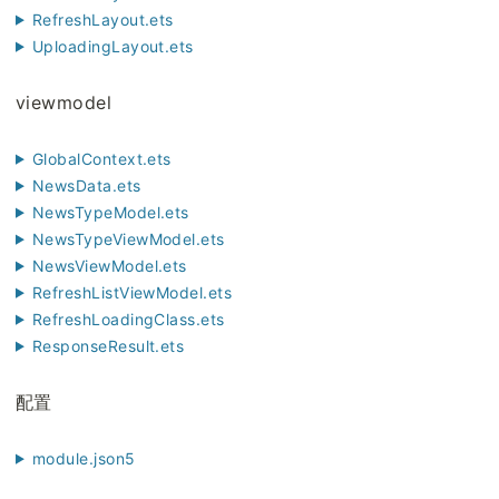
RefreshLayout.ets
UploadingLayout.ets
viewmodel
GlobalContext.ets
NewsData.ets
NewsTypeModel.ets
NewsTypeViewModel.ets
NewsViewModel.ets
RefreshListViewModel.ets
RefreshLoadingClass.ets
ResponseResult.ets
配置
module.json5