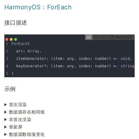
HarmonyOS：ForEach
接口描述
Default
1
ForEach
(
2
arr
:
Array
,
3
itemGenerator
:
(
item
:
any
,
index
:
number
)
=
>
void
,
4
keyGenerator
?
:
(
item
:
any
,
index
:
number
)
=
>
string
5
)
示例
首次渲染
数据源存在相同值
非首次渲染
骨架屏
数据源数组项变化