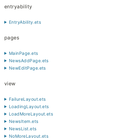
entryability
EntryAbility.ets
pages
MainPage.ets
NewsAddPage.ets
NewEditPage.ets
view
FailureLayout.ets
LoadingLayout.ets
LoadMoreLayout.ets
NewsItem.ets
NewsList.ets
NoMoreLayout.ets