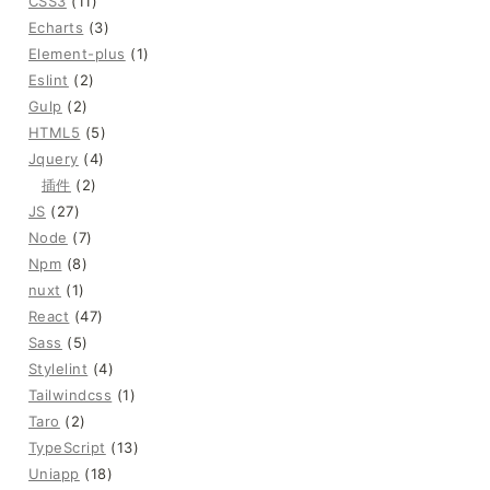
CSS3
(11)
Echarts
(3)
Element-plus
(1)
Eslint
(2)
Gulp
(2)
HTML5
(5)
Jquery
(4)
插件
(2)
JS
(27)
Node
(7)
Npm
(8)
nuxt
(1)
React
(47)
Sass
(5)
Stylelint
(4)
Tailwindcss
(1)
Taro
(2)
TypeScript
(13)
Uniapp
(18)