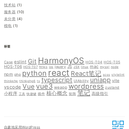
技术站
(1)
服务器
(10)
未分类
(4)
模电
(1)
标签
HarmonyOS
Git
eslint
Case
HOS-T04
HOS-T05
mac
HOS-T06
JS
jquery
HOS-T07
https
ios
JSX
linux
mysql
node
react
python
React笔记
npm
php
scss
stylelint
typescript
uniapp
vite
UIAbility
thinkphp
thinkphp6
ts
vue3
wordpress
Vue
vscode
weapp
zustand
笔记
核心概念
小程序
高级指引
插件
矩阵
工具
快捷键
自豪地采用WordPress