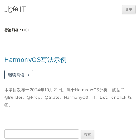
北鱼IT
菜单
标签归档：
LIST
HarmonyOS写法示例
继续阅读
→
本条目发布于
2024年10月21日
。属于
HarmonyOS
分类，被贴了
@Builder
、
@Prop
、
@State
、
HarmonyOS
、
if
、
List
、
onClick
标
签。
搜