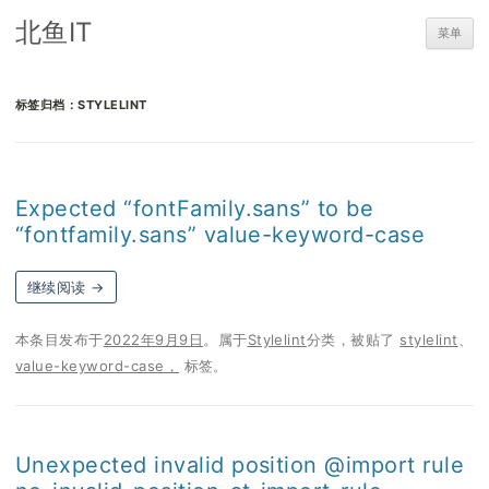
北鱼IT
菜单
标签归档：
STYLELINT
Expected “fontFamily.sans” to be
“fontfamily.sans” value-keyword-case
继续阅读
→
本条目发布于
2022年9月9日
。属于
Stylelint
分类，被贴了
stylelint
、
value-keyword-case，
标签。
Unexpected invalid position @import rule