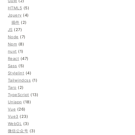
Gulp
(2)
HTML5
(5)
Jquery
(4)
插件
(2)
JS
(27)
Node
(7)
Npm
(8)
nuxt
(1)
React
(47)
Sass
(5)
Stylelint
(4)
Tailwindcss
(1)
Taro
(2)
TypeScript
(13)
Uniapp
(18)
Vue
(26)
Vue3
(23)
WebGL
(3)
微信公众号
(3)