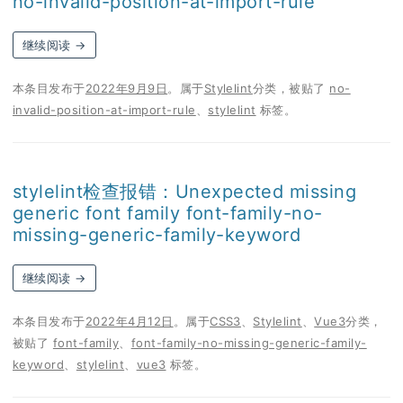
no-invalid-position-at-import-rule
继续阅读
→
本条目发布于
2022年9月9日
。属于
Stylelint
分类，被贴了
no-
invalid-position-at-import-rule
、
stylelint
标签。
stylelint检查报错：Unexpected missing
generic font family font-family-no-
missing-generic-family-keyword
继续阅读
→
本条目发布于
2022年4月12日
。属于
CSS3
、
Stylelint
、
Vue3
分类，
被贴了
font-family
、
font-family-no-missing-generic-family-
keyword
、
stylelint
、
vue3
标签。