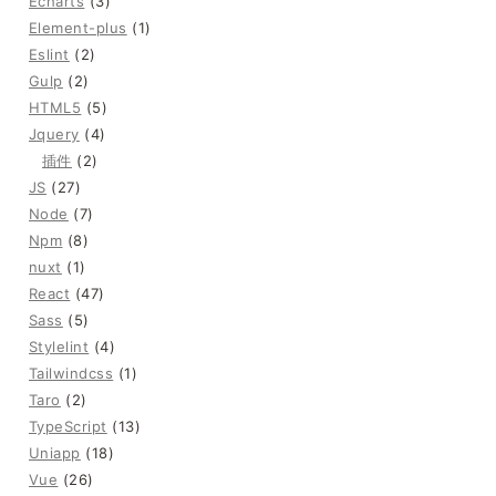
Echarts
(3)
Element-plus
(1)
Eslint
(2)
Gulp
(2)
HTML5
(5)
Jquery
(4)
插件
(2)
JS
(27)
Node
(7)
Npm
(8)
nuxt
(1)
React
(47)
Sass
(5)
Stylelint
(4)
Tailwindcss
(1)
Taro
(2)
TypeScript
(13)
Uniapp
(18)
Vue
(26)