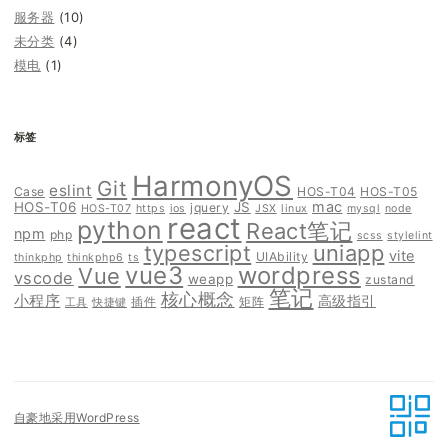
服务器
(10)
未分类
(4)
模电
(1)
标签
HarmonyOS
Git
eslint
Case
HOS-T04
HOS-T05
mac
HOS-T06
JS
jquery
HOS-T07
https
ios
JSX
linux
mysql
node
react
python
React笔记
npm
php
scss
stylelint
typescript
uniapp
vite
UIAbility
thinkphp
thinkphp6
ts
vue3
wordpress
Vue
vscode
weapp
zustand
笔记
核心概念
小程序
高级指引
插件
矩阵
工具
快捷键
自豪地采用WordPress