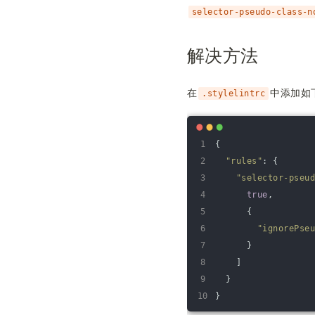
selector-pseudo-class-n
解决方法
在
中添加如
.stylelintrc
1
{
2
"rules"
:
{
3
"selector-pseu
4
true
,
5
{
6
"ignorePse
7
}
8
]
9
}
10
}