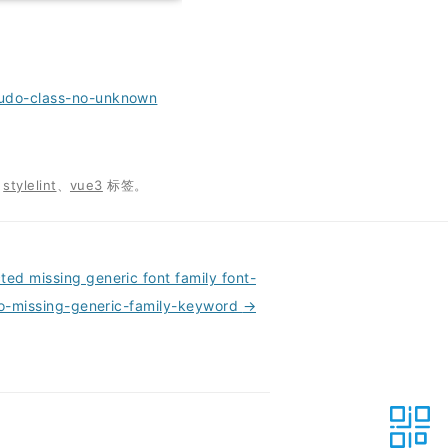
pseudo-class-no-unknown
、
stylelint
、
vue3
标签。
 missing generic font family font-
no-missing-generic-family-keyword
→