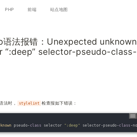
跳
至
PHP
前端
站点地图
正
文
p语法报错：Unexpected unknown 
or “:deep” selector-pseudo-clas
语法时，
检查报如下错误：
stylelint
nknown 
pseudo
-
class
selector
":deep"
selector
-
pseudo
-
class
-
n