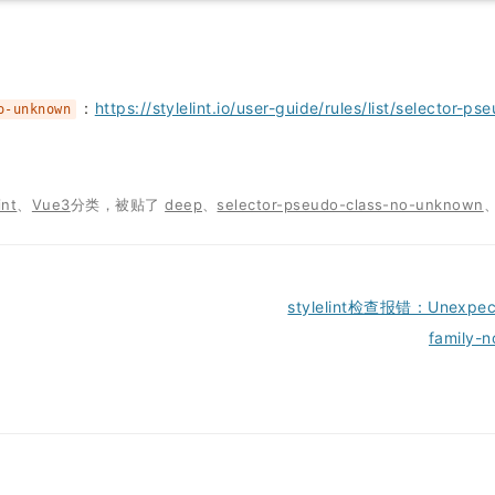
：
https://stylelint.io/user-guide/rules/list/selector-
o-unknown
int
、
Vue3
分类，被贴了
deep
、
selector-pseudo-class-no-unknown
stylelint检查报错：Unexpected
family-