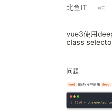
北鱼IT
首页
vue3使用dee
class select
问题
在style中使用
vue3
deep
1
75
:
6
×
Unexpected 
u