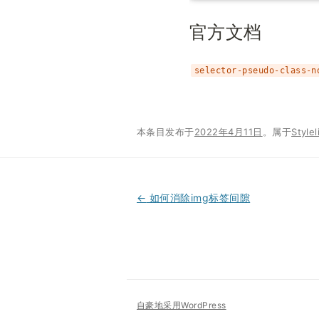
官方文档
selector-pseudo-class-n
本条目发布于
2022年4月11日
。属于
Stylel
←
如何消除img标签间隙
文
章
导
自豪地采用WordPress
航