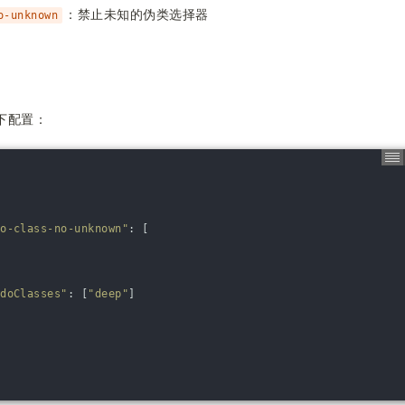
：禁止未知的伪类选择器
o-unknown
下配置：
do-class-no-unknown"
:
[
udoClasses"
:
[
"deep"
]