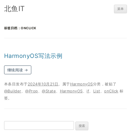
北鱼IT
菜单
标签归档：
ONCLICK
HarmonyOS写法示例
继续阅读
→
本条目发布于
2024年10月21日
。属于
HarmonyOS
分类，被贴了
@Builder
、
@Prop
、
@State
、
HarmonyOS
、
if
、
List
、
onClick
标
签。
搜