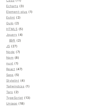
CSS3
(11)
Echarts
(3)
Element-plus
(1)
Eslint
(2)
Gulp
(2)
HTML5
(5)
Jquery
(4)
插件
(2)
JS
(27)
Node
(7)
Npm
(8)
nuxt
(1)
React
(47)
Sass
(5)
Stylelint
(4)
Tailwindcss
(1)
Taro
(2)
TypeScript
(13)
Uniapp
(18)