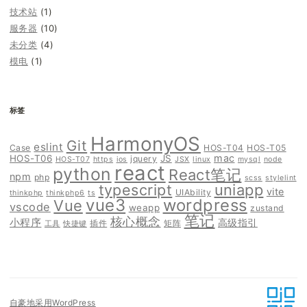
技术站
(1)
服务器
(10)
未分类
(4)
模电
(1)
标签
HarmonyOS
Git
eslint
Case
HOS-T04
HOS-T05
mac
HOS-T06
JS
jquery
HOS-T07
https
ios
JSX
linux
mysql
node
react
python
React笔记
npm
php
scss
stylelint
typescript
uniapp
vite
UIAbility
thinkphp
thinkphp6
ts
vue3
wordpress
Vue
vscode
weapp
zustand
笔记
核心概念
小程序
高级指引
插件
矩阵
工具
快捷键
自豪地采用WordPress