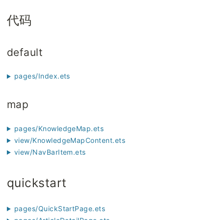
代码
default
pages/Index.ets
map
pages/KnowledgeMap.ets
view/KnowledgeMapContent.ets
view/NavBarItem.ets
quickstart
pages/QuickStartPage.ets