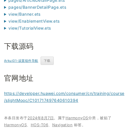
pages/ArticleDetailPage.ets
pages/BannerDetailPage.ets
view/Banner.ets
view/EnablementView.ets
view/TutorialView.ets
下载源码
Arkui01-设置组件导航
下载
官网地址
https://developer.huawei.com/consumer/cn/training/course
/slightMooc/C101717497640610394
本条目发布于
2024年8月7日
。属于
HarmonyOS
分类，被贴了
HarmonyOS
、
HOS-T06
、
Navigation
标签。