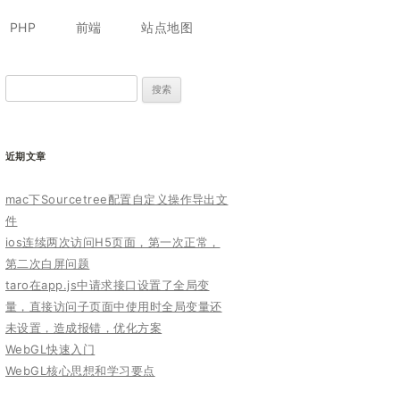
跳
至
PHP
前端
站点地图
正
文
搜
索：
近期文章
mac下Sourcetree配置自定义操作导出文
件
ios连续两次访问H5页面，第一次正常，
第二次白屏问题
taro在app.js中请求接口设置了全局变
量，直接访问子页面中使用时全局变量还
未设置，造成报错，优化方案
WebGL快速入门
WebGL核心思想和学习要点