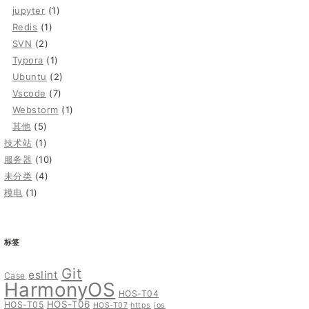
jupyter
(1)
Redis
(1)
SVN
(2)
Typora
(1)
Ubuntu
(2)
Vscode
(7)
Webstorm
(1)
其他
(5)
技术站
(1)
服务器
(10)
未分类
(4)
模电
(1)
标签
Git
eslint
Case
HarmonyOS
HOS-T04
HOS-T06
HOS-T05
HOS-T07
https
ios