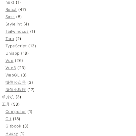
nuxt
(1)
React
(47)
Sass
(5)
Stylelint
(4)
Tailwindcss
(1)
Taro
(2)
TypeScript
(13)
Uniapp
(18)
Vue
(26)
Vue3
(23)
WebGL
(3)
微信公众号
(3)
微信小程序
(17)
单片机
(3)
工具
(53)
Composer
(1)
Git
(18)
Gitbook
(3)
Husky
(1)