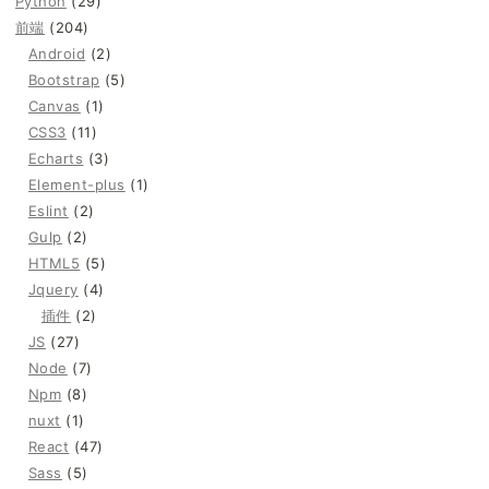
Python
(29)
前端
(204)
Android
(2)
Bootstrap
(5)
Canvas
(1)
CSS3
(11)
Echarts
(3)
Element-plus
(1)
Eslint
(2)
Gulp
(2)
HTML5
(5)
Jquery
(4)
插件
(2)
JS
(27)
Node
(7)
Npm
(8)
nuxt
(1)
React
(47)
Sass
(5)