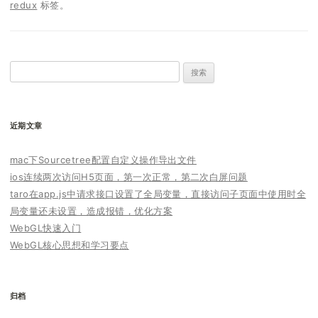
redux
标签。
搜
索：
近期文章
mac下Sourcetree配置自定义操作导出文件
ios连续两次访问H5页面，第一次正常，第二次白屏问题
taro在app.js中请求接口设置了全局变量，直接访问子页面中使用时全
局变量还未设置，造成报错，优化方案
WebGL快速入门
WebGL核心思想和学习要点
归档