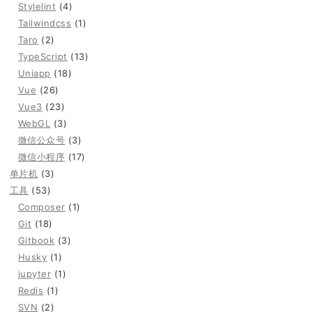
Stylelint
(4)
Tailwindcss
(1)
Taro
(2)
TypeScript
(13)
Uniapp
(18)
Vue
(26)
Vue3
(23)
WebGL
(3)
微信公众号
(3)
微信小程序
(17)
单片机
(3)
工具
(53)
Composer
(1)
Git
(18)
Gitbook
(3)
Husky
(1)
jupyter
(1)
Redis
(1)
SVN
(2)