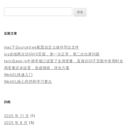
搜
索：
近期文章
mac下Sourcetree配置自定义操作导出文件
ios连续两次访问H5页面，第一次正常，第二次白屏问题
taro在app.js中请求接口设置了全局变量，直接访问子页面中使用时全
局变量还未设置，造成报错，优化方案
WebGL快速入门
WebGL核心思想和学习要点
归档
2025 年 11 月
(1)
2025 年 8 月
(5)