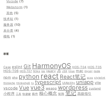
Vscode
(7)
Webstorm
(1)
其他
(5)
技术站
(1)
服务器
(10)
未分类
(4)
模电
(1)
标签
HarmonyOS
Git
eslint
Case
HOS-T04
HOS-T05
mac
HOS-T06
JS
jquery
HOS-T07
https
ios
JSX
linux
mysql
node
react
python
React笔记
npm
php
scss
stylelint
typescript
uniapp
vite
UIAbility
thinkphp
thinkphp6
ts
vue3
wordpress
Vue
vscode
weapp
zustand
笔记
核心概念
小程序
高级指引
插件
矩阵
工具
快捷键