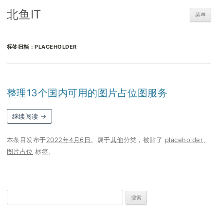
北鱼IT
菜单
标签归档：
PLACEHOLDER
整理13个国内可用的图片占位图服务
继续阅读
→
本条目发布于
2022年4月6日
。属于
其他
分类，被贴了
placeholder
、
图片占位
标签。
搜
索：