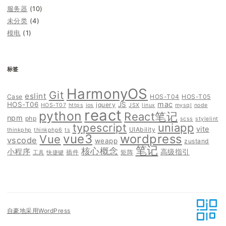
服务器
(10)
未分类
(4)
模电
(1)
标签
HarmonyOS
Git
eslint
Case
HOS-T04
HOS-T05
mac
HOS-T06
JS
jquery
HOS-T07
https
ios
JSX
linux
mysql
node
react
python
React笔记
npm
php
scss
stylelint
typescript
uniapp
vite
UIAbility
thinkphp
thinkphp6
ts
vue3
wordpress
Vue
vscode
weapp
zustand
笔记
核心概念
小程序
高级指引
插件
矩阵
工具
快捷键
自豪地采用WordPress