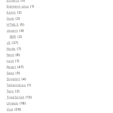
Echarts
(3)
Element-plus
(1)
Eslint
(2)
Gulp
(2)
HTML5
(5)
Jquery
(4)
插件
(2)
JS
(27)
Node
(7)
Npm
(8)
nuxt
(1)
React
(47)
Sass
(5)
Stylelint
(4)
Tailwindcss
(1)
Taro
(2)
TypeScript
(13)
Uniapp
(18)
Vue
(26)