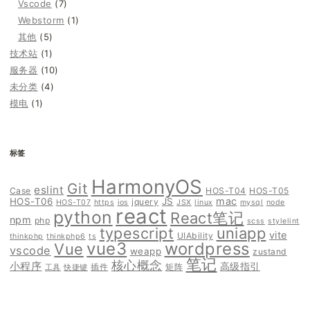
Vscode
(7)
Webstorm
(1)
其他
(5)
技术站
(1)
服务器
(10)
未分类
(4)
模电
(1)
标签
HarmonyOS
Git
eslint
Case
HOS-T04
HOS-T05
mac
HOS-T06
JS
jquery
HOS-T07
https
ios
JSX
linux
mysql
node
react
python
React笔记
npm
php
scss
stylelint
typescript
uniapp
vite
UIAbility
thinkphp
thinkphp6
ts
vue3
wordpress
Vue
vscode
weapp
zustand
笔记
核心概念
小程序
高级指引
插件
矩阵
工具
快捷键