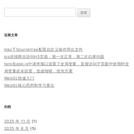
搜
索：
近期文章
mac下Sourcetree配置自定义操作导出文件
ios连续两次访问H5页面，第一次正常，第二次白屏问题
taro在app.js中请求接口设置了全局变量，直接访问子页面中使用时全
局变量还未设置，造成报错，优化方案
WebGL快速入门
WebGL核心思想和学习要点
归档
2025 年 11 月
(1)
2025 年 8 月
(5)