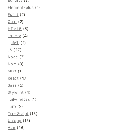
Echarts
(3)
Element-plus
(1)
Eslint
(2)
Gulp
(2)
HTML5
(5)
Jquery
(4)
插件
(2)
JS
(27)
Node
(7)
Npm
(8)
nuxt
(1)
React
(47)
Sass
(5)
Stylelint
(4)
Tailwindcss
(1)
Taro
(2)
TypeScript
(13)
Uniapp
(18)
Vue
(26)