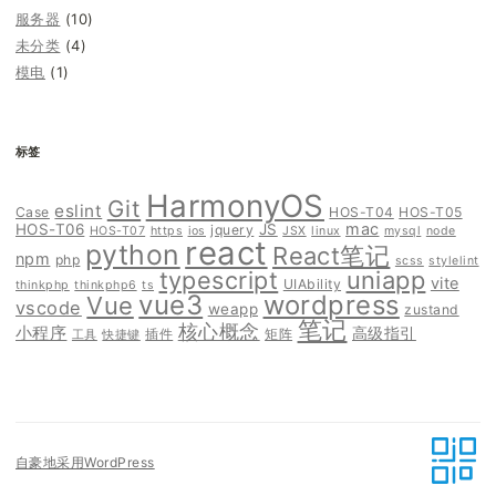
服务器
(10)
未分类
(4)
模电
(1)
标签
HarmonyOS
Git
eslint
Case
HOS-T04
HOS-T05
mac
HOS-T06
JS
jquery
HOS-T07
https
ios
JSX
linux
mysql
node
react
python
React笔记
npm
php
scss
stylelint
typescript
uniapp
vite
UIAbility
thinkphp
thinkphp6
ts
vue3
wordpress
Vue
vscode
weapp
zustand
笔记
核心概念
小程序
高级指引
插件
矩阵
工具
快捷键
自豪地采用WordPress