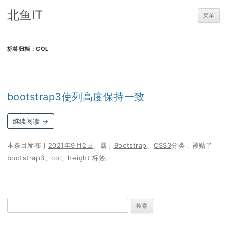
北鱼IT
菜单
标签归档：
COL
bootstrap3使列高度保持一致
继续阅读
→
本条目发布于
2021年9月2日
。属于
Bootstrap
、
CSS3
分类，被贴了
bootstrap3
、
col
、
height
标签。
搜
索：