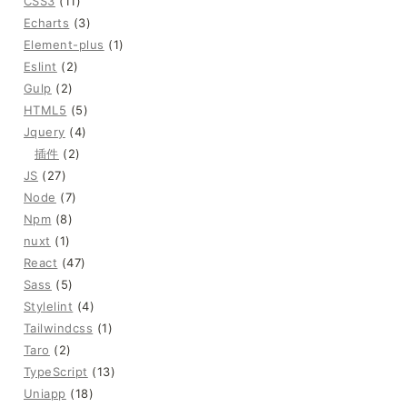
CSS3
(11)
Echarts
(3)
Element-plus
(1)
Eslint
(2)
Gulp
(2)
HTML5
(5)
Jquery
(4)
插件
(2)
JS
(27)
Node
(7)
Npm
(8)
nuxt
(1)
React
(47)
Sass
(5)
Stylelint
(4)
Tailwindcss
(1)
Taro
(2)
TypeScript
(13)
Uniapp
(18)