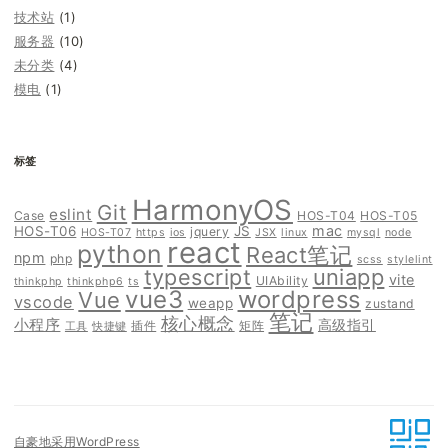
技术站
(1)
服务器
(10)
未分类
(4)
模电
(1)
标签
HarmonyOS
Git
eslint
Case
HOS-T04
HOS-T05
mac
HOS-T06
JS
jquery
HOS-T07
https
ios
JSX
linux
mysql
node
react
python
React笔记
npm
php
scss
stylelint
typescript
uniapp
vite
UIAbility
thinkphp
thinkphp6
ts
vue3
wordpress
Vue
vscode
weapp
zustand
笔记
核心概念
小程序
高级指引
插件
矩阵
工具
快捷键
自豪地采用WordPress