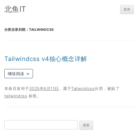
北鱼IT
菜单
分类目录归档：
TAILWINDCSS
Tailwindcss v4核心概念详解
继续阅读
→
本条目发布于
2025年6月11日
。属于
Tailwindcss
分类，被贴了
tailwindcss
标签。
搜
索：