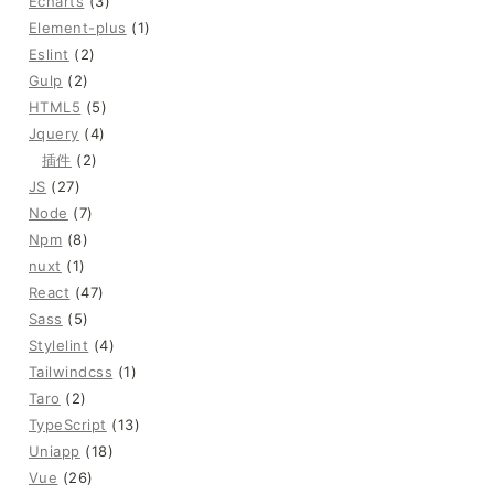
Echarts
(3)
Element-plus
(1)
Eslint
(2)
Gulp
(2)
HTML5
(5)
Jquery
(4)
插件
(2)
JS
(27)
Node
(7)
Npm
(8)
nuxt
(1)
React
(47)
Sass
(5)
Stylelint
(4)
Tailwindcss
(1)
Taro
(2)
TypeScript
(13)
Uniapp
(18)
Vue
(26)