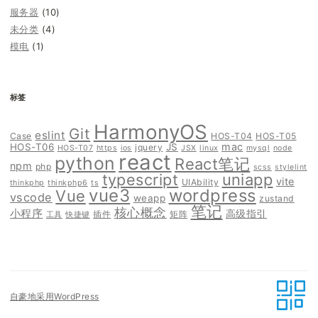
服务器
(10)
未分类
(4)
模电
(1)
标签
HarmonyOS
Git
eslint
Case
HOS-T04
HOS-T05
mac
HOS-T06
JS
jquery
HOS-T07
https
ios
JSX
linux
mysql
node
react
python
React笔记
npm
php
scss
stylelint
typescript
uniapp
vite
UIAbility
thinkphp
thinkphp6
ts
vue3
wordpress
Vue
vscode
weapp
zustand
笔记
核心概念
小程序
高级指引
插件
矩阵
工具
快捷键
自豪地采用WordPress