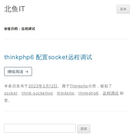
北鱼IT
菜单
标签归档：
远程调试
thinkphp6 配置socket远程调试
继续阅读
→
本条目发布于
2023年3月12日
。属于
Thinkphp
分类，被贴了
socket
、
think-socketlog
、
thinkphp
、
thinkphp6
、
远程调试
标
签。
搜