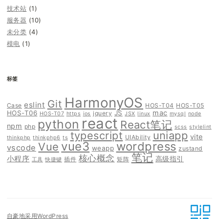
技术站
(1)
服务器
(10)
未分类
(4)
模电
(1)
标签
HarmonyOS
Git
eslint
Case
HOS-T04
HOS-T05
mac
HOS-T06
JS
jquery
HOS-T07
https
ios
JSX
linux
mysql
node
react
python
React笔记
npm
php
scss
stylelint
typescript
uniapp
vite
UIAbility
thinkphp
thinkphp6
ts
vue3
wordpress
Vue
vscode
weapp
zustand
笔记
核心概念
小程序
高级指引
插件
矩阵
工具
快捷键
自豪地采用WordPress