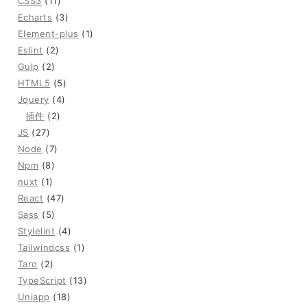
CSS3
(11)
Echarts
(3)
Element-plus
(1)
Eslint
(2)
Gulp
(2)
HTML5
(5)
Jquery
(4)
插件
(2)
JS
(27)
Node
(7)
Npm
(8)
nuxt
(1)
React
(47)
Sass
(5)
Stylelint
(4)
Tailwindcss
(1)
Taro
(2)
TypeScript
(13)
Uniapp
(18)