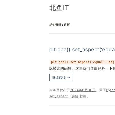
北鱼IT
标签归档：
讲解
plt.gca().set_aspect(‘equ
plt.gca().set_aspect('equal', adj
纵横比的函数。这里我们详细解释一下
继续阅读
→
本条目发布于
2024年6月30日
。属于
Pyth
set_aspect
、
讲解
标签。