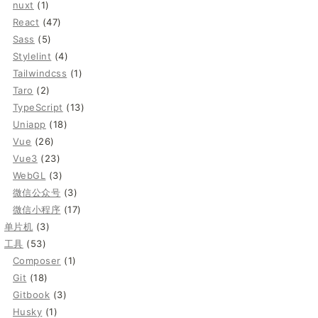
nuxt
(1)
React
(47)
Sass
(5)
Stylelint
(4)
Tailwindcss
(1)
Taro
(2)
TypeScript
(13)
Uniapp
(18)
Vue
(26)
Vue3
(23)
WebGL
(3)
微信公众号
(3)
微信小程序
(17)
单片机
(3)
工具
(53)
Composer
(1)
Git
(18)
Gitbook
(3)
Husky
(1)