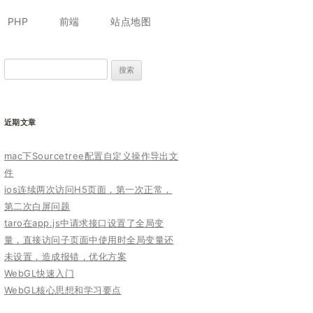
跳
至
PHP
前端
站点地图
正
文
搜
索：
近期文章
mac下Sourcetree配置自定义操作导出文
件
ios连续两次访问H5页面，第一次正常，
第二次白屏问题
taro在app.js中请求接口设置了全局变
量，直接访问子页面中使用时全局变量还
未设置，造成报错，优化方案
WebGL快速入门
WebGL核心思想和学习要点