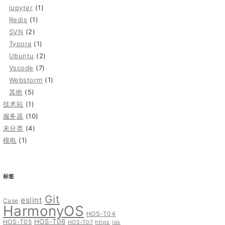
jupyter
(1)
Redis
(1)
SVN
(2)
Typora
(1)
Ubuntu
(2)
Vscode
(7)
Webstorm
(1)
其他
(5)
技术站
(1)
服务器
(10)
未分类
(4)
模电
(1)
标签
Git
eslint
Case
HarmonyOS
HOS-T04
HOS-T06
HOS-T05
HOS-T07
https
ios