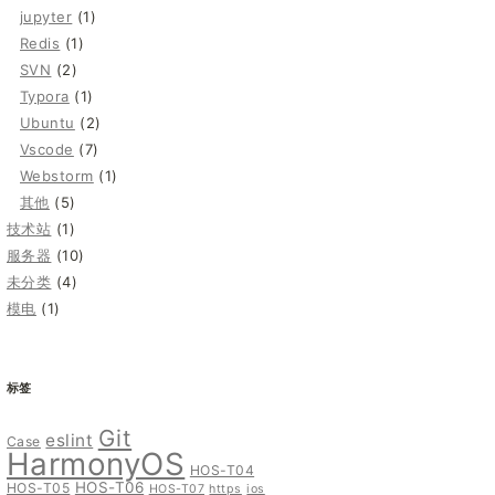
jupyter
(1)
Redis
(1)
SVN
(2)
Typora
(1)
Ubuntu
(2)
Vscode
(7)
Webstorm
(1)
其他
(5)
技术站
(1)
服务器
(10)
未分类
(4)
模电
(1)
标签
Git
eslint
Case
HarmonyOS
HOS-T04
HOS-T06
HOS-T05
HOS-T07
https
ios