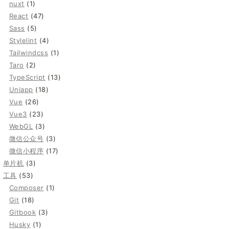
nuxt
(1)
React
(47)
Sass
(5)
Stylelint
(4)
Tailwindcss
(1)
Taro
(2)
TypeScript
(13)
Uniapp
(18)
Vue
(26)
Vue3
(23)
WebGL
(3)
微信公众号
(3)
微信小程序
(17)
单片机
(3)
工具
(53)
Composer
(1)
Git
(18)
Gitbook
(3)
Husky
(1)