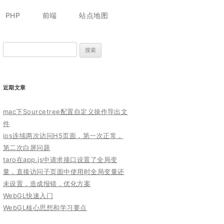
跳
至
PHP
前端
站点地图
正
文
搜
索：
近期文章
mac下Sourcetree配置自定义操作导出文
件
ios连续两次访问H5页面，第一次正常，
第二次白屏问题
taro在app.js中请求接口设置了全局变
量，直接访问子页面中使用时全局变量还
未设置，造成报错，优化方案
WebGL快速入门
WebGL核心思想和学习要点