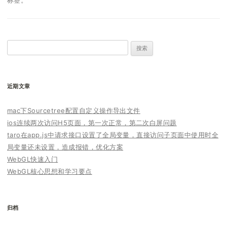
搜
索：
近期文章
mac下Sourcetree配置自定义操作导出文件
ios连续两次访问H5页面，第一次正常，第二次白屏问题
taro在app.js中请求接口设置了全局变量，直接访问子页面中使用时全
局变量还未设置，造成报错，优化方案
WebGL快速入门
WebGL核心思想和学习要点
归档