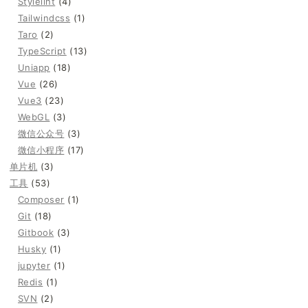
Stylelint
(4)
Tailwindcss
(1)
Taro
(2)
TypeScript
(13)
Uniapp
(18)
Vue
(26)
Vue3
(23)
WebGL
(3)
微信公众号
(3)
微信小程序
(17)
单片机
(3)
工具
(53)
Composer
(1)
Git
(18)
Gitbook
(3)
Husky
(1)
jupyter
(1)
Redis
(1)
SVN
(2)