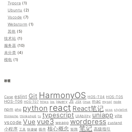
Typora
(1)
Ubuntu
(2)
Vscode
(7)
Webstorm
(1)
其他
(5)
技术站
(1)
服务器
(10)
未分类
(4)
模电
(1)
标签
HarmonyOS
Git
eslint
Case
HOS-T04
HOS-T05
mac
HOS-T06
JS
jquery
HOS-T07
https
ios
JSX
linux
mysql
node
react
python
React笔记
npm
php
scss
stylelint
typescript
uniapp
vite
UIAbility
thinkphp
thinkphp6
ts
vue3
wordpress
Vue
vscode
weapp
zustand
笔记
核心概念
小程序
高级指引
插件
矩阵
工具
快捷键