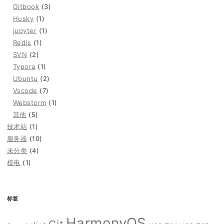
Gitbook
(3)
Husky
(1)
jupyter
(1)
Redis
(1)
SVN
(2)
Typora
(1)
Ubuntu
(2)
Vscode
(7)
Webstorm
(1)
其他
(5)
技术站
(1)
服务器
(10)
未分类
(4)
模电
(1)
标签
HarmonyOS