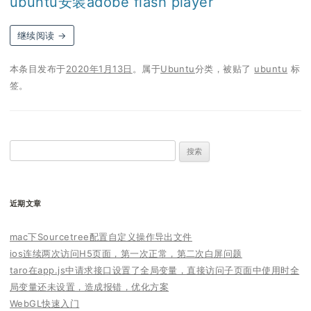
ubuntu安装adobe flash player
继续阅读
→
本条目发布于
2020年1月13日
。属于
Ubuntu
分类，被贴了
ubuntu
标
签。
搜
索：
近期文章
mac下Sourcetree配置自定义操作导出文件
ios连续两次访问H5页面，第一次正常，第二次白屏问题
taro在app.js中请求接口设置了全局变量，直接访问子页面中使用时全
局变量还未设置，造成报错，优化方案
WebGL快速入门