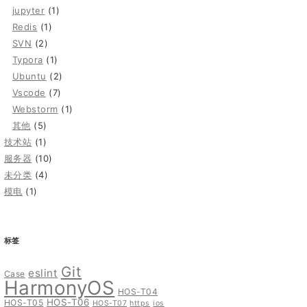
jupyter
(1)
Redis
(1)
SVN
(2)
Typora
(1)
Ubuntu
(2)
Vscode
(7)
Webstorm
(1)
其他
(5)
技术站
(1)
服务器
(10)
未分类
(4)
模电
(1)
标签
Git
eslint
Case
HarmonyOS
HOS-T04
HOS-T06
HOS-T05
HOS-T07
https
ios