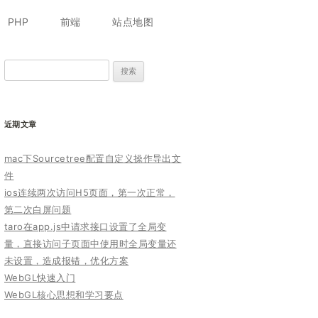
跳
至
PHP
前端
站点地图
正
文
搜
索：
近期文章
mac下Sourcetree配置自定义操作导出文
件
ios连续两次访问H5页面，第一次正常，
第二次白屏问题
taro在app.js中请求接口设置了全局变
量，直接访问子页面中使用时全局变量还
未设置，造成报错，优化方案
WebGL快速入门
WebGL核心思想和学习要点