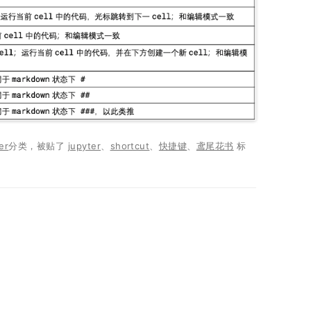
er
分类，被贴了
jupyter
、
shortcut
、
快捷键
、
鸢尾花书
标