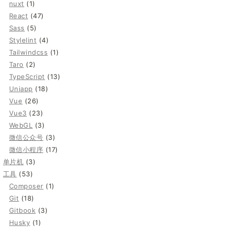
nuxt
(1)
React
(47)
Sass
(5)
Stylelint
(4)
Tailwindcss
(1)
Taro
(2)
TypeScript
(13)
Uniapp
(18)
Vue
(26)
Vue3
(23)
WebGL
(3)
微信公众号
(3)
微信小程序
(17)
单片机
(3)
工具
(53)
Composer
(1)
Git
(18)
Gitbook
(3)
Husky
(1)