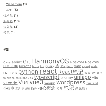
Webstorm
(1)
其他
(5)
技术站
(1)
服务器
(10)
未分类
(4)
模电
(1)
标签
HarmonyOS
Git
eslint
Case
HOS-T04
HOS-T05
mac
HOS-T06
JS
jquery
HOS-T07
https
ios
JSX
linux
mysql
node
react
python
React笔记
npm
php
scss
stylelint
typescript
uniapp
vite
UIAbility
thinkphp
thinkphp6
ts
vue3
wordpress
Vue
vscode
weapp
zustand
笔记
核心概念
小程序
高级指引
插件
矩阵
工具
快捷键