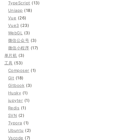
TypeScript
(13)
Uniapp
(18)
Vue
(26)
Vue3
(23)
WebGL
(3)
微信公众号
(3)
微信小程序
(17)
单片机
(3)
工具
(53)
Composer
(1)
Git
(18)
Gitbook
(3)
Husky
(1)
jupyter
(1)
Redis
(1)
SVN
(2)
Typora
(1)
Ubuntu
(2)
Vscode
(7)