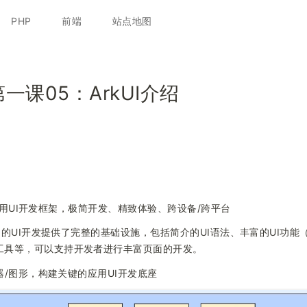
跳
至
PHP
前端
站点地图
正
文
第一课05：ArkUI介绍
OS应用UI开发框架，极简开发、精致体验、跨设备/跨平台
为应用的UI开发提供了完整的基础设施，包括简介的UI语法、丰富的UI功
工具等，可以支持开发者进行丰富页面的开发。
译器/图形，构建关键的应用UI开发底座