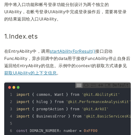
用中将入口功能和帐号登录功能分别设计为两个独立的
UIAbility，在帐号登录UIAbility中完成登录操作后，需要将登录
的结果返回给入口UIAbility。
1.Index.ets
在EntryAbility中，调用
startAbilityForResult()
接口启动
FuncAbility，异步回调中的data用于接收FuncAbility停止自身后
返回给EntryAbility的信息。示例中的context的获取方式请参见
获取UIAbility的上下文信息
。
Default
1
import
{
common
,
Want
}
from
'@kit.AbilityKit'
2
import
{
hilog
}
from
'@kit.PerformanceAnalysisKit'
3
import
{
promptAction
}
from
'@kit.ArkUI'
4
import
{
BusinessError
}
from
'@kit.BasicServicesKit
5
6
const
DOMAIN_NUMBER
:
number
=
0xFF00