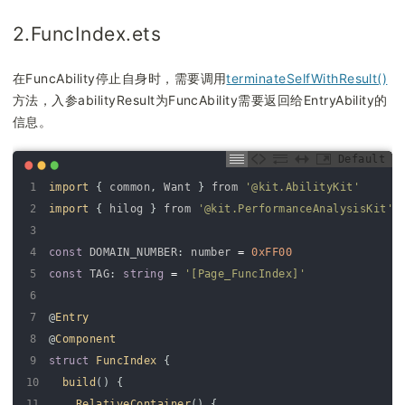
44
45
hilog
.
info
(
DOMAIN_NUMBER
,
TAG
,
JSON
.
stri
2.FuncIndex.ets
46
}
)
.
catch
(
(
err
:
BusinessError
)
=
>
{
47
hilog
.
error
(
DOMAIN_NUMBER
,
TAG
,
在FuncAbility停止自身时，需要调用
terminateSelfWithResult()
48
`
Failed 
to
start 
ability 
for
result
.
C
方法，入参abilityResult为FuncAbility需要返回给EntryAbility的
49
信息。
50
}
)
51
}
)
Default
52
1
import
{
common
,
Want
}
from
'@kit.AbilityKit'
53
}
2
import
{
hilog
}
from
'@kit.PerformanceAnalysisKit'
54
.
height
(
'100%'
)
3
55
.
width
(
'100%'
)
4
const
DOMAIN_NUMBER
:
number
=
0xFF00
56
}
5
const
TAG
:
string
=
'[Page_FuncIndex]'
57
}
6
7
@
Entry
8
@
Component
9
struct
FuncIndex
{
10
build
(
)
{
11
RelativeContainer
(
)
{