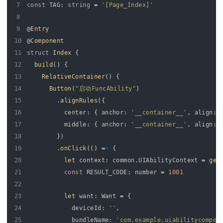
7
const
TAG
:
string
=
'[Page_Index]'
8
9
@
Entry
10
@
Component
11
struct
Index
{
12
build
(
)
{
13
RelativeContainer
(
)
{
14
Button
(
"启动FuncAbility"
)
15
.
alignRules
(
{
16
center
:
{
anchor
:
'__container__'
,
align
:
17
middle
:
{
anchor
:
'__container__'
,
align
:
18
}
)
19
.
onClick
(
(
)
=
>
{
20
let 
context
:
common
.
UIAbilityContext
=
get
21
const
RESULT_CODE
:
number
=
1001
22
23
let 
want
:
Want
=
{
24
deviceId
:
''
,
25
bundleName
:
'com.example.uiabilitycompon