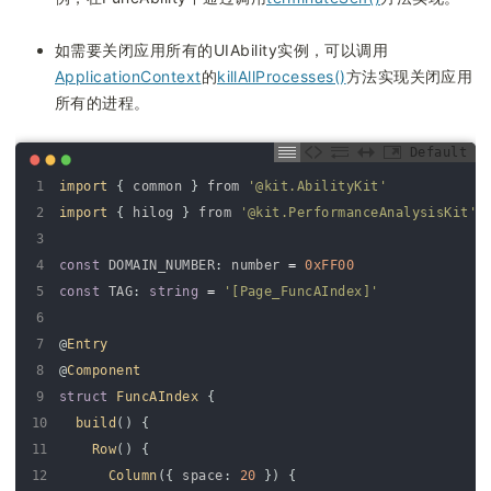
如需要关闭应用所有的UIAbility实例，可以调用
ApplicationContext
的
killAllProcesses()
方法实现关闭应用
所有的进程。
Default
1
import
{
common
}
from
'@kit.AbilityKit'
2
import
{
hilog
}
from
'@kit.PerformanceAnalysisKit'
3
4
const
DOMAIN_NUMBER
:
number
=
0xFF00
5
const
TAG
:
string
=
'[Page_FuncAIndex]'
6
7
@
Entry
8
@
Component
9
struct
FuncAIndex
{
10
build
(
)
{
11
Row
(
)
{
12
Column
(
{
space
:
20
}
)
{