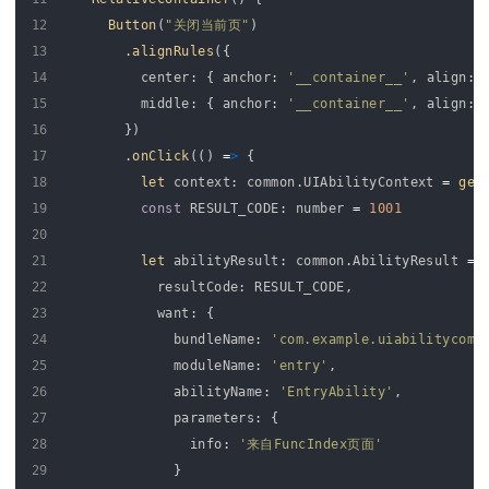
12
Button
(
"关闭当前页"
)
13
.
alignRules
(
{
14
center
:
{
anchor
:
'__container__'
,
align
:
15
middle
:
{
anchor
:
'__container__'
,
align
:
16
}
)
17
.
onClick
(
(
)
=
>
{
18
let 
context
:
common
.
UIAbilityContext
=
get
19
const
RESULT_CODE
:
number
=
1001
20
21
let 
abilityResult
:
common
.
AbilityResult
=
22
resultCode
:
RESULT_CODE
,
23
want
:
{
24
bundleName
:
'com.example.uiabilitycomp
25
moduleName
:
'entry'
,
26
abilityName
:
'EntryAbility'
,
27
parameters
:
{
28
info
:
'来自FuncIndex页面'
29
}