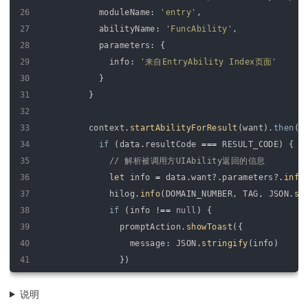
26
moduleName
:
'entry'
,
27
abilityName
:
'FuncAbility'
,
28
parameters
:
{
29
info
:
'来自EntryAbility Index页面'
30
}
31
}
32
33
context
.
startAbilityForResult
(
want
)
.
then
(
d
34
if
(
data
.
resultCode
===
RESULT_CODE
)
{
35
// 解析被调用方UIAbility返回的信息
36
let 
info
=
data
.
want
?
.
parameters
?
.
info
37
hilog
.
info
(
DOMAIN_NUMBER
,
TAG
,
JSON
.
st
38
if
(
info
!
==
null
)
{
39
promptAction
.
showToast
(
{
40
message
:
JSON
.
stringify
(
info
)
41
}
)
42
}
说明
43
}