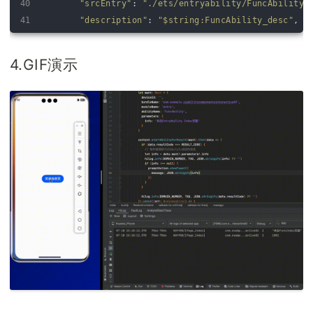
40
"srcEntry"
:
"./ets/entryability/FuncAbility.
41
"description"
:
"$string:FuncAbility_desc"
,
42
"icon"
:
"$media:layered_image"
,
43
"label"
:
"$string:FuncAbility_label"
,
4.GIF演示
44
"startWindowIcon"
:
"$media:startIcon"
,
45
"startWindowBackground"
:
"$color:start_windo
46
"exported"
:
true
,
47
"skills"
:
[
48
{
49
"entities"
:
[
50
"entity.system.home"
51
]
,
52
"actions"
:
[
53
"action.system.home"
54
]
55
}
56
]
57
}
58
]
,