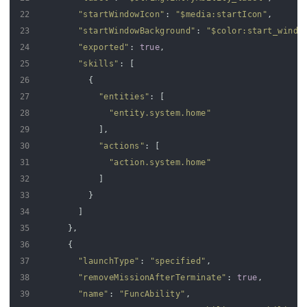
22
"startWindowIcon"
:
"$media:startIcon"
,
23
"startWindowBackground"
:
"$color:start_windo
24
"exported"
:
true
,
25
"skills"
:
[
26
{
27
"entities"
:
[
28
"entity.system.home"
29
]
,
30
"actions"
:
[
31
"action.system.home"
32
]
33
}
34
]
35
}
,
36
{
37
"launchType"
:
"specified"
,
38
"removeMissionAfterTerminate"
:
true
,
39
"name"
:
"FuncAbility"
,