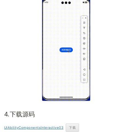
4.下载源码
UIAbilityComponentsInteractive03
下载