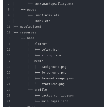
7
│  
│  
└──
EntryBackupAbility
.
ets
8
│  
└──
pages
9
│  
├──
FuncAIndex
.
ets
10
│  
└──
Index
.
ets
11
├──
module
.
json5
12
└──
resources
13
├──
base
14
│  
├──
element
15
│  
│  
├──
color
.
json
16
│  
│  
└──
string
.
json
17
│  
├──
media
18
│  
│  
├──
background
.
png
19
│  
│  
├──
foreground
.
png
20
│  
│  
├──
layered_image
.
json
21
│  
│  
└──
startIcon
.
png
22
│  
└──
profile
23
│  
├──
backup_config
.
json
24
│  
└──
main_pages
.
json