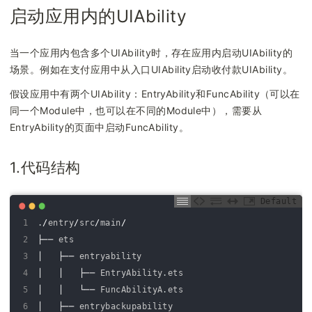
启动应用内的UIAbility
当一个应用内包含多个UIAbility时，存在应用内启动UIAbility的
场景。例如在支付应用中从入口UIAbility启动收付款UIAbility。
假设应用中有两个UIAbility：EntryAbility和FuncAbility（可以在
同一个Module中，也可以在不同的Module中），需要从
EntryAbility的页面中启动FuncAbility。
1.代码结构
Default
1
.
/
entry
/
src
/
main
/
2
├──
ets
3
│  
├──
entryability
4
│  
│  
├──
EntryAbility
.
ets
5
│  
│  
└──
FuncAbilityA
.
ets
6
│  
├──
entrybackupability