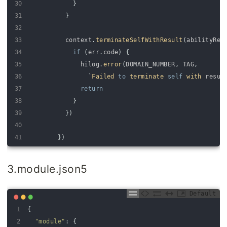
30
}
31
}
32
33
context
.
terminateSelfWithResult
(
abilityRes
34
if
(
err
.
code
)
{
35
hilog
.
error
(
DOMAIN_NUMBER
,
TAG
,
36
`
Failed 
to
terminate 
self
with 
resul
37
return
38
}
39
}
)
40
41
}
)
42
43
}
3.module.json5
44
.
height
(
'100%'
)
45
.
width
(
'100%'
)
Default
46
}
1
{
47
}
2
"module"
:
{