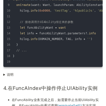
9
onCreate
(
want
:
Want
,
launchParam
:
AbilityConstant
.
10
hilog
.
info
(
0x0000
,
'testTag'
,
'%{public}s'
,
'Abi
11
12
// 接收调用方UIAbility传过来的参数
13
let 
funcAbilityWant
=
want
14
let 
info
=
funcAbilityWant
.
parameters
?
.
info
15
hilog
.
info
(
DOMAIN_NUMBER
,
TAG
,
info
+
''
)
16
}
17
// ...
18
}
19
说明
4.在FuncAIndex中操作停止UIAbility实例
在FuncAbility业务完成之后，如需要停止当前UIAbility实
例，在FuncAbility中通过调用
terminateSelf()
方法实现。