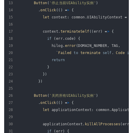
13
Button
(
'停止当前UIAbility实例'
)
14
.
onClick
(
(
)
=
>
{
15
let 
context
:
common
.
UIAbilityContext
=
g
16
17
context
.
terminateSelf
(
(
err
)
=
>
{
18
if
(
err
.
code
)
{
19
hilog
.
error
(
DOMAIN_NUMBER
,
TAG
,
20
`
Failed 
to
terminate 
self
.
Code
is
21
return
22
}
23
}
)
24
}
)
25
26
Button
(
'关闭所有UIAbility实例'
)
27
.
onClick
(
(
)
=
>
{
28
let 
applicationContext
:
common
.
Applicati
29
30
applicationContext
.
killAllProcesses
(
err
31
if
(
err
)
{