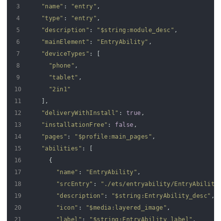
3
"name"
:
"entry"
,
4
"type"
:
"entry"
,
5
"description"
:
"$string:module_desc"
,
6
"mainElement"
:
"EntryAbility"
,
7
"deviceTypes"
:
[
8
"phone"
,
9
"tablet"
,
10
"2in1"
11
]
,
12
"deliveryWithInstall"
:
true
,
13
"installationFree"
:
false
,
14
"pages"
:
"$profile:main_pages"
,
15
"abilities"
:
[
16
{
17
"name"
:
"EntryAbility"
,
18
"srcEntry"
:
"./ets/entryability/EntryAbility
19
"description"
:
"$string:EntryAbility_desc"
,
20
"icon"
:
"$media:layered_image"
,
21
"label"
:
"$string:EntryAbility_label"
,