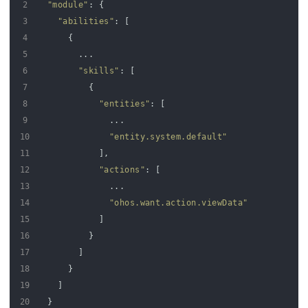
2
"module"
:
{
3
"abilities"
:
[
4
{
5
.
.
.
6
"skills"
:
[
7
{
8
"entities"
:
[
9
.
.
.
10
"entity.system.default"
11
]
,
12
"actions"
:
[
13
.
.
.
14
"ohos.want.action.viewData"
15
]
16
}
17
]
18
}
19
]
20
}