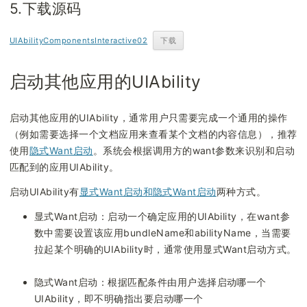
5.下载源码
59
"extensionAbilities"
:
[
60
{
UIAbilityComponentsInteractive02
下载
61
"name"
:
"EntryBackupAbility"
,
62
"srcEntry"
:
"./ets/entrybackupability/EntryB
63
"type"
:
"backup"
,
启动其他应用的UIAbility
64
"exported"
:
false
,
65
"metadata"
:
[
启动其他应用的UIAbility，通常用户只需要完成一个通用的操作
66
{
（例如需要选择一个文档应用来查看某个文档的内容信息），推荐
67
"name"
:
"ohos.extension.backup"
,
使用
隐式Want启动
。系统会根据调用方的want参数来识别和启动
68
"resource"
:
"$profile:backup_config"
匹配到的应用UIAbility。
69
}
70
]
,
启动UIAbility有
显式Want启动和隐式Want启动
两种方式。
71
}
显式Want启动：启动一个确定应用的UIAbility，在want参
72
]
数中需要设置该应用bundleName和abilityName，当需要
73
}
拉起某个明确的UIAbility时，通常使用显式Want启动方式。
74
}
隐式Want启动：根据匹配条件由用户选择启动哪一个
UIAbility，即不明确指出要启动哪一个