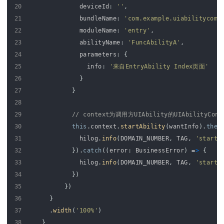
20
deviceId
:
''
,
21
bundleName
:
'com.example.uiabilitycomp
22
moduleName
:
'entry'
,
23
abilityName
:
'FuncAbilityA'
,
24
parameters
:
{
25
info
:
'来自EntryAbility Index页面'
26
}
27
}
28
29
// context为调用方UIAbility的UIAbilityCont
30
this
.
context
.
startAbility
(
wantInfo
)
.
then
31
hilog
.
info
(
DOMAIN_NUMBER
,
TAG
,
'startA
32
}
)
.
catch
(
(
error
:
BusinessError
)
=
>
{
33
hilog
.
info
(
DOMAIN_NUMBER
,
TAG
,
'startA
34
}
)
35
}
)
36
}
37
.
width
(
'100%'
)
38
}