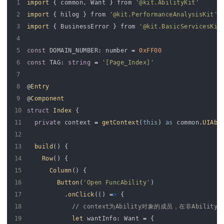
1
import
{
common
,
Want
}
from
'@kit.AbilityKit'
2
import
{
hilog
}
from
'@kit.PerformanceAnalysisKit'
3
import
{
BusinessError
}
from
'@kit.BasicServicesKit
4
5
const
DOMAIN_NUMBER
:
number
=
0xFF00
6
const
TAG
:
string
=
'[Page_Index]'
7
8
@
Entry
9
@
Component
10
struct
Index
{
11
private
context
=
getContext
(
this
)
as
common
.
UIAbi
12
13
build
(
)
{
14
Row
(
)
{
15
Column
(
)
{
16
Button
(
'Open FuncAbility'
)
17
.
onClick
(
(
)
=
>
{
18
// context为Ability对象的成员，在非Abili
19
let 
wantInfo
:
Want
=
{