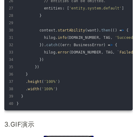
26
// entities can be omitted.
27
entities
:
[
'entity.system.default'
]
28
}
29
30
context
.
startAbility
(
want
)
.
then
(
(
)
=
>
{
31
hilog
.
info
(
DOMAIN_NUMBER
,
TAG
,
'Succeede
32
}
)
.
catch
(
(
err
:
BusinessError
)
=
>
{
33
hilog
.
error
(
DOMAIN_NUMBER
,
TAG
,
`
Failed 
34
}
)
35
}
)
36
}
37
.
height
(
'100%'
)
38
.
width
(
'100%'
)
39
}
40
}
3.GIF演示