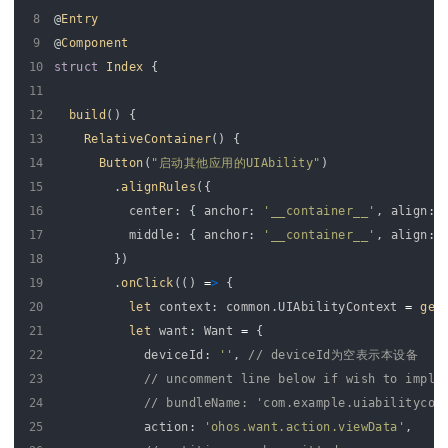
8
@
Entry
9
@
Component
10
struct
Index
{
11
12
build
(
)
{
13
RelativeContainer
(
)
{
14
Button
(
"启动其他应用的UIAbility"
)
15
.
alignRules
(
{
16
center
:
{
anchor
:
'__container__'
,
align
:
17
middle
:
{
anchor
:
'__container__'
,
align
:
18
}
)
19
.
onClick
(
(
)
=
>
{
20
let 
context
:
common
.
UIAbilityContext
=
get
21
let 
want
:
Want
=
{
22
deviceId
:
''
,
// deviceId为空表示本设备
23
// uncomment line below if wish to impli
24
// bundleName: 'com.example.uiabilitycom
25
action
:
'ohos.want.action.viewData'
,