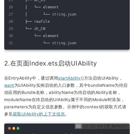
25
├──
en_US
26
│  
└──
element
27
│  
└──
string
.
json
28
├──
rawfile
29
└──
zh_CN
30
└──
element
31
└──
string
.
json
2.在页面Index.ets启动UIAbility
在EntryAbility中，通过调用
startAbility()
方法启动UIAbility，
want
为UIAbility实例启动的入口参数，其中bundleName为待启
动应用的Bundle名称，abilityName为待启动的Ability名称，
moduleName在待启动的UIAbility属于不同的Module时添加，
parameters为自定义信息参数。示例中的context的获取方式请
参见
获取UIAbility的上下文信息
。
Default