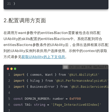
21
}
2.配置调用方页面
在调用方want参数中的entities和action需要被包含在待匹配
UIAbility的skills配置的entities和actions中。系统匹配到符合
entities和actions参数条件的UIAbility后，会弹出选择框展示匹配
到的UIAbility实例列表供用户选择使用。示例中的context的获取
方式请参见
获取UIAbility的上下文信息
。
Default
1
import
{
common
,
Want
}
from
'@kit.AbilityKit'
2
import
{
hilog
}
from
'@kit.PerformanceAnalysisKit'
3
import
{
BusinessError
}
from
'@kit.BasicServicesKit
4
5
const
DOMAIN_NUMBER
:
number
=
0xFF00
6
const
TAG
:
string
=
'[Page_Interactive03Index]'
7