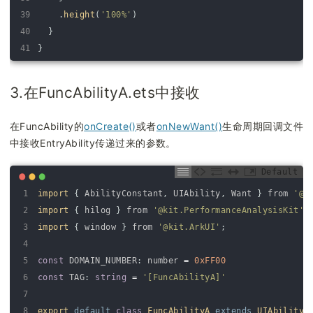
39
.
height
(
'100%'
)
40
}
41
}
3.在FuncAbilityA.ets中接收
在FuncAbility的
onCreate()
或者
onNewWant()
生命周期回调文件
中接收EntryAbility传递过来的参数。
Default
1
import
{
AbilityConstant
,
UIAbility
,
Want
}
from
'@k
2
import
{
hilog
}
from
'@kit.PerformanceAnalysisKit'
;
3
import
{
window
}
from
'@kit.ArkUI'
;
4
5
const
DOMAIN_NUMBER
:
number
=
0xFF00
6
const
TAG
:
string
=
'[FuncAbilityA]'
7
8
export
default
class
FuncAbilityA
extends
UIAbility