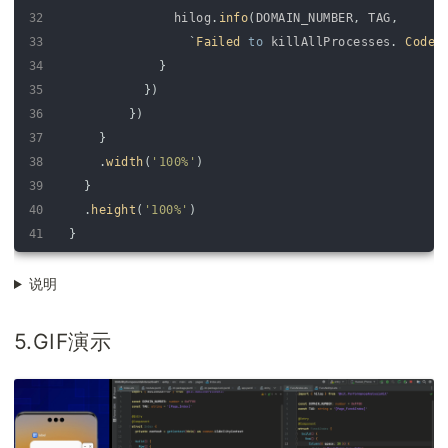
32
hilog
.
info
(
DOMAIN_NUMBER
,
TAG
,
33
`
Failed 
to
killAllProcesses
.
Code
34
}
35
}
)
36
}
)
37
}
38
.
width
(
'100%'
)
39
}
40
.
height
(
'100%'
)
41
}
42
}
说明
5.GIF演示