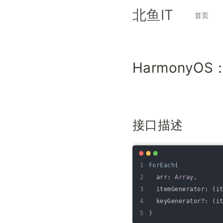
北鱼IT
首页
HarmonyOS：
接口描述
1
ForEach
(
2
arr
:
Array
,
3
itemGenerator
:
(
i
4
keyGenerator
?
:
(
i
5
)