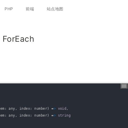
跳
至
PHP
前端
站点地图
正
文
ForEach
tem
:
any
,
index
:
number
)
=
>
void
,
tem
:
any
,
index
:
number
)
=
>
string