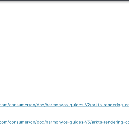
.com/consumer/cn/doc/harmonyos-guides-V2/arkts-rendering-co
com
/consumer/cn/doc/harmonyos-guides-V5/arkts-rendering-co