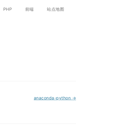
跳
至
PHP
前端
站点地图
正
文
anaconda-python
→