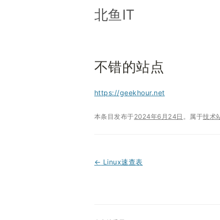
北鱼IT
不错的站点
https://geekhour.net
本条目发布于
2024年6月24日
。属于
技术
←
Linux速查表
文
章
导