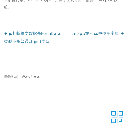
签。
←
js判断提交数据是FormData
uniapp在scss中使用变量
→
类型还是普通object类型
文
章
导
自豪地采用WordPress
航