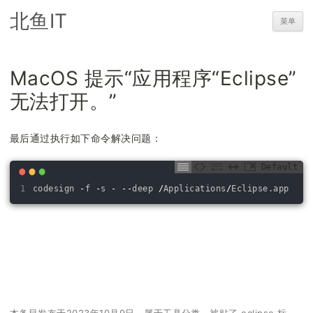
北鱼IT
菜单
MacOS 提示“应用程序“Eclipse”
无法打开。”
最后通过执行如下命令解决问题：
Default
1
codesign
-
f
-
s
-
--
deep
/
Applications
/
Eclipse
.
app
本条目发布于
2023年10月9日
。属于
工具
分类，被贴了
eclipse
标