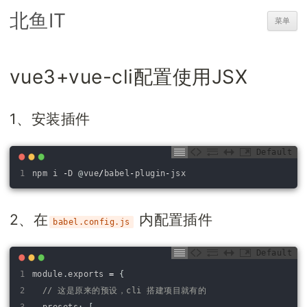
北鱼IT
菜单
vue3+vue-cli配置使用JSX
1、安装插件
Default
1
npm
i
-
D
@
vue
/
babel
-
plugin
-
jsx
2、在
内配置插件
babel.config.js
Default
1
module
.
exports
=
{
2
// 这是原来的预设，cli 搭建项目就有的