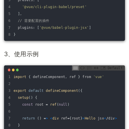
3
presets
:
[
4
'@vue/cli-plugin-babel/preset'
5
]
,
6
// 需要配置的插件
7
plugins
:
[
'@vue/babel-plugin-jsx'
]
8
}
3、使用示例
Default
1
import
{
defineComponent
,
ref
}
from
'vue'
2
3
export
default
defineComponent
(
{
4
setup
(
)
{
5
const
root
=
ref
(
null
)
6
7
return
(
)
=
>
<
div 
ref
=
{
root
}
>
Hello 
jsx
<
/
div
>
8
}